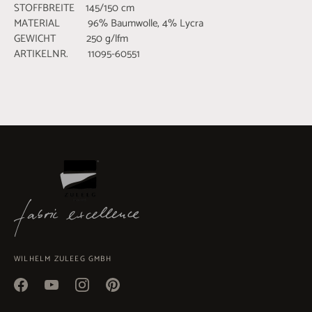
STOFFBREITE 145/150 cm
MATERIAL 96% Baumwolle, 4% Lycra
GEWICHT 250 g/lfm
ARTIKELNR. 11095-60551
WILHELM ZULEEG GMBH