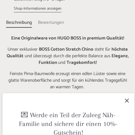
Shop-Informationen anzeigen
Beschreibung
Bewertungen
Eine Originalware von HUGO BOSS in premium Qualität!
Unser exklusiver
BOSS Cotton Stretch Chino
steht für
höchste
Qualität
und überzeugt durch die perfekte Balance aus
Eleganz,
Funktion
und
Tragekomfort!
Feinste Pima-Baumwolle erzeugt einen edlen Lüster sowie eine
glatte Warenoberfläche und sorgt für ein kühlendes Tragegefühl
an warmen Tagen.
Die Kombination mit Elasthan schafft optimale Bewegungsfreiheit
und sorgt gleichzeitig dafür, dass Deine Kleidungsstücke lange
ihre Form behalten - perfekt für Ausflüge, den Urlaub oder einen
💌 Werde ein Teil der Zuleeg Näh-
Tag im Büro!
Familie und sichere dir einen 10%-
Nähe Dir aus unserem BOSS Cotton Stretch Chino moderne
Gutschein!