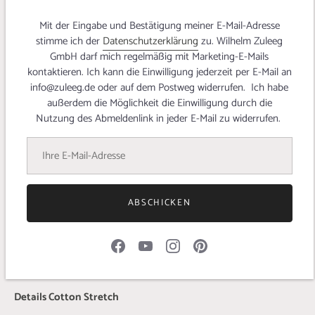
Businesswear, elegante Sommerkleider oder herrlich bequeme
Ganzjahresoutfits!
Mit der Eingabe und Bestätigung meiner E-Mail-Adresse
stimme ich der
Datenschutzerklärung
zu. Wilhelm Zuleeg
BOSS Cotton Stretch in einem modischen Beige:
GmbH darf mich regelmäßig mit Marketing-E-Mails
kontaktieren. Ich kann die Einwilligung jederzeit per E-Mail an
🏆Luxuriöser Komfort dank feinster Pima-Baumwolle und Lycra
info@zuleeg.de oder auf dem Postweg widerrufen. Ich habe
🌬Leicht, kühlend und atmungsaktiv
außerdem die Möglichkeit die Einwilligung durch die
✨Besonders wertige Optik dank edlem Lüster
Nutzung des Abmeldenlink in jeder E-Mail zu widerrufen.
⏳Langlebig und formstabil
Hast Du schon die stylischen Hosendesignbeispiele von
@leniundlivi
und
@adinskausminsk
gesehen?
Mehr zum Stoff und zu den Designbeispielen erfährst Du in
ABSCHICKEN
unserem
Blogbeitrag
!
Details Cotton Stretch