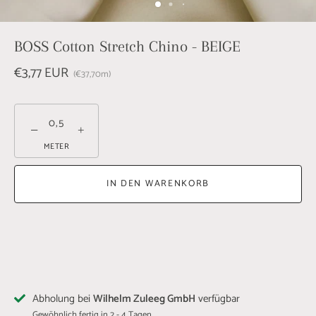
BOSS Cotton Stretch Chino - BEIGE
€3,77 EUR
€37,70
m
−
+
METER
IN DEN WARENKORB
Abholung bei
Wilhelm Zuleeg GmbH
verfügbar
Gewöhnlich fertig in 2 - 4 Tagen