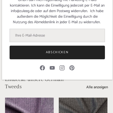
kontaktieren. Ich kann die Einwilligung jederzeit per E-Mail an
info@zuleeg.de oder auf dem Postweg widerrufen. Ich habe
Kaufe unsere selbst produzierten Stoffe als Meterware sowie
außerdem die Möglichkeit die Einwilligung durch die
Nähzubehör für dein nächstes Nähprojekt. Zuleeg-Stoffe ist mit
Nutzung des Abmeldenlink in jeder E-Mail zu widerrufen.
einer umfangreichen und hochwertigen Auswahl an
Bekleidungsstoffen der beste Stoffproduzent und Stoffhändler
zugleich. Bestelle unsere edlen Stoffe zum Nähen deiner selbst
genähten Slow Fashion Mode und betone damit deinen eigenen
Stil.
ABSCHICKEN
Entdecke unsere German
Tweeds
Alle anzeigen