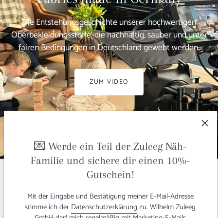
Die Entstehungsgeschichte unserer hochwertigen
Oberbekleidungsstoffe, die nachhaltig, sauber und unter
fairen Bedingungen in Deutschland gewebt werden.
ZUM VIDEO
💌 Werde ein Teil der Zuleeg Näh-
Familie und sichere dir einen 10%-
Gutschein!
VON DER FASER BIS ZUM STOFF
Mit der Eingabe und Bestätigung meiner E-Mail-Adresse
Slow Fashion Mode nachhaltig
stimme ich der
Datenschutzerklärung
zu. Wilhelm Zuleeg
gedacht
GmbH darf mich regelmäßig mit Marketing-E-Mails