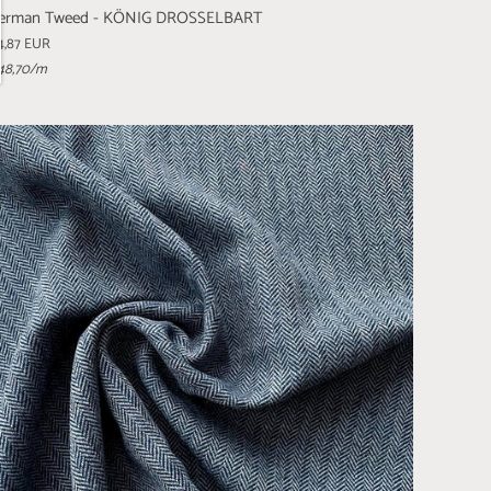
erman Tweed - KÖNIG DROSSELBART
4,87 EUR
48,70
/m