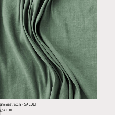
anamastretch - SALBEI
4,07 EUR