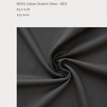
BOSS Cotton Stretch Chino - RED
€3,77 EUR
€37,70
/m