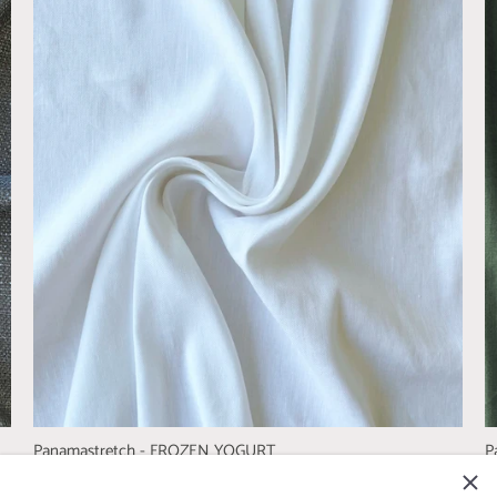
Panamastretch - FROZEN YOGURT
P
€4,07 EUR
€