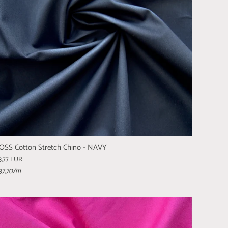
OSS Cotton Stretch Chino - NAVY
3,77 EUR
37,70
/m