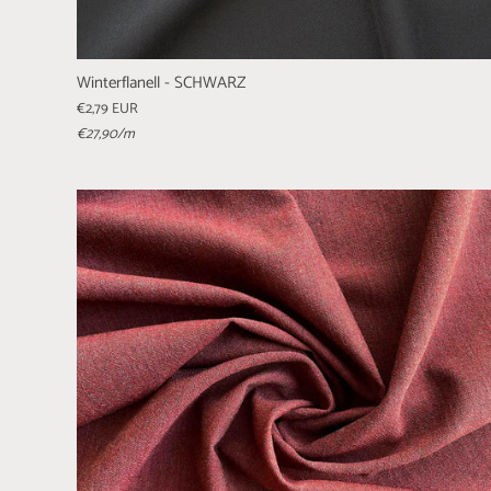
Winterflanell - SCHWARZ
€2,79 EUR
€27,90
/m