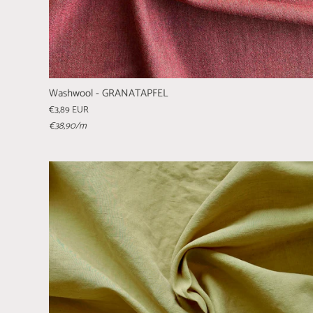
Washwool - GRANATAPFEL
€3,89 EUR
€38,90
/m