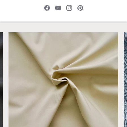
Panamastretch - MAGNOLIE
G
€4,07 EUR
€
€40,70
/m
€