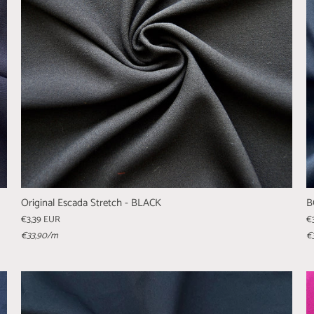
Original Escada Stretch - BLACK
B
€3,39 EUR
€
€33,90
/m
€