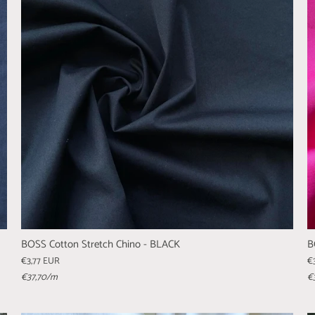
BOSS Cotton Stretch Chino - BLACK
B
€3,77 EUR
€
€37,70
/m
€