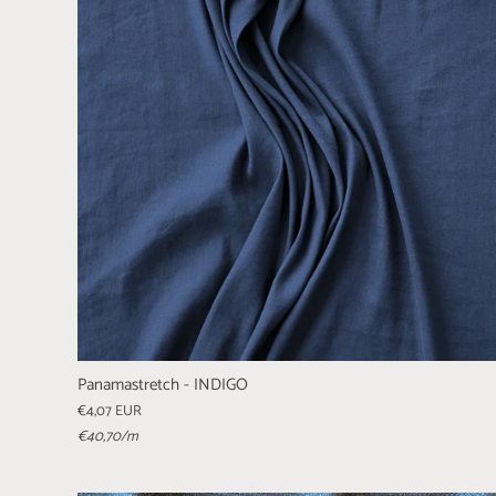
Panamastretch - INDIGO
€4,07 EUR
€40,70
/m