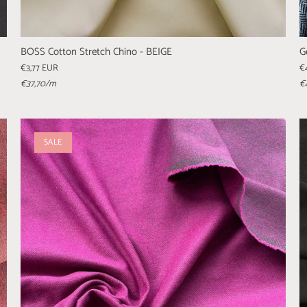
BOSS Cotton Stretch Chino - BEIGE
G
€3,77 EUR
€
€37,70
/m
€
SALE