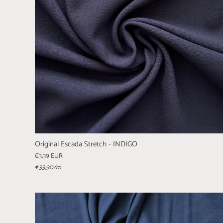
Original Escada Stretch - INDIGO
€3,39 EUR
€33,90
/m