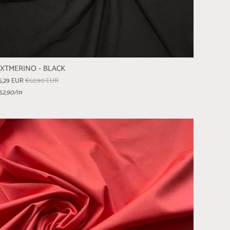
XTMERINO - BLACK
5,29 EUR
€62,90 EUR
52,90
/m