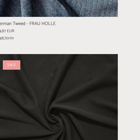
erman Tweed - FRAU HOLLE
4,87 EUR
48,70
/m
SALE