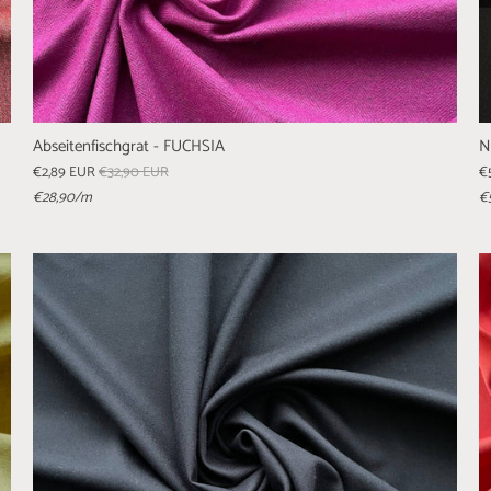
Abseitenfischgrat - FUCHSIA
N
€2,89 EUR
€32,90 EUR
€
€28,90
/m
€