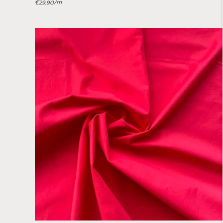
€29,90
/m