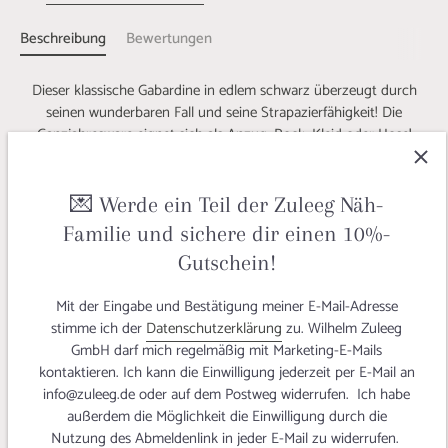
Beschreibung
Bewertungen
Dieser klassische Gabardine in edlem schwarz überzeugt durch
seinen wunderbaren Fall und seine Strapazierfähigkeit! Die
Ganzjahresware eignet sich als Anzug, Rock, Kleid oder Hose!
Ines hat sich aus unserem Wollgabardine ein edles und zeitloses
Kleid ganz in schwarz gezaubert! Durch den schweren eleganten
💌 Werde ein Teil der Zuleeg Näh-
Fall eignet sich die Ware dafür ausgezeichnet und rundet den
Familie und sichere dir einen 10%-
Schnitt "Miss Button" ab! Dieses schicke Stöffchen kleidet dich
sowohl im Büro als auch zu festlichen Anlässen wunderbar ein!
Gutschein!
Eins ist klar, die passende Gelegenheit diese hochwertige Ware
auszuführen kommt mit Sicherheit!
Mit der Eingabe und Bestätigung meiner E-Mail-Adresse
stimme ich der
Datenschutzerklärung
zu. Wilhelm Zuleeg
Und so ganz nebenbei, dieser hochwertige Allrounder war der Star
GmbH darf mich regelmäßig mit Marketing-E-Mails
beim Nähcamp zum Candle-Light-Dinner und wie ihr seht, kann
kontaktieren. Ich kann die Einwilligung jederzeit per E-Mail an
man sich nicht nur schöne Kleider daraus zaubern sondern auch
info@zuleeg.de oder auf dem Postweg widerrufen. Ich habe
edle Tafeln damit schmücken!♥
außerdem die Möglichkeit die Einwilligung durch die
Nutzung des Abmeldenlink in jeder E-Mail zu widerrufen.