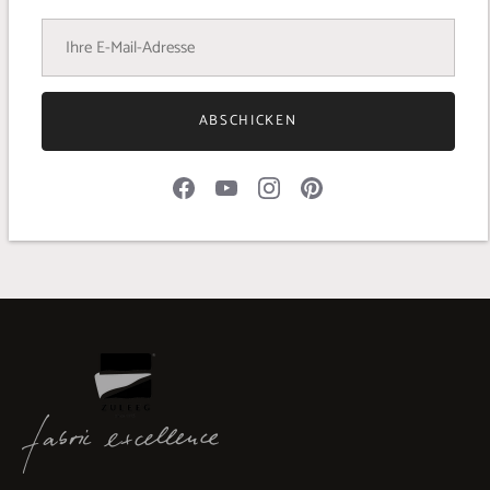
Details Gabardine
STOFFBREITE 145/150 cm
ABSCHICKEN
MATERIAL
54% Polyester, 43% Wolle, 3% Lycra
GEWICHT 330 g/lfm
ARTIKELNR. 10890-10008