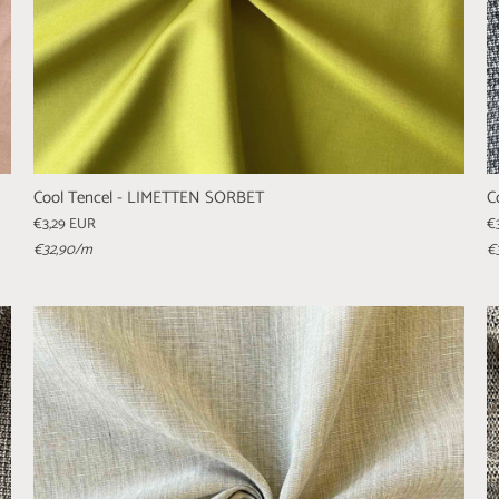
Cool Tencel - LIMETTEN SORBET
C
€3,29 EUR
€
€32,90
/m
€