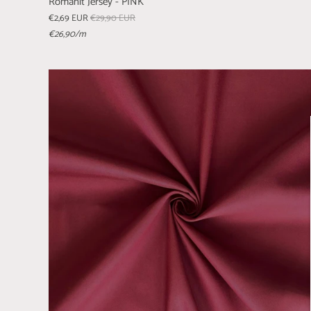
Romanit Jersey - PINK
€2,69 EUR
€29,90 EUR
€26,90
/m