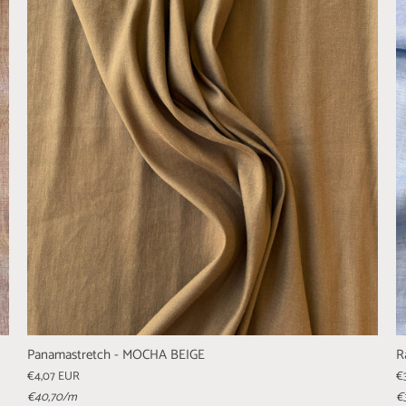
Panamastretch - MOCHA BEIGE
R
€4,07 EUR
€
€40,70
/m
€