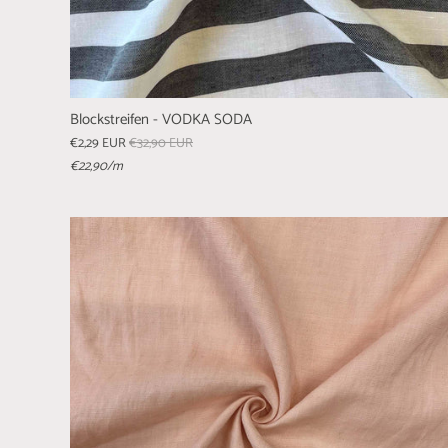
Blockstreifen - VODKA SODA
€2,29 EUR
€32,90 EUR
€22,90
/m