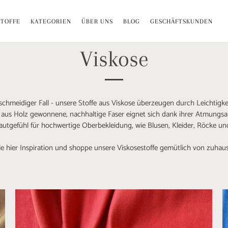
Versandkostenfrei ab 70€ i. DE
STOFFE
KATEGORIEN
ÜBER UNS
BLOG
GESCHÄFTSKUNDEN
Viskose
schmeidiger Fall - unsere Stoffe aus Viskose überzeugen durch Leichtigkei
 aus Holz gewonnene, nachhaltige Faser eignet sich dank ihrer Atmungsa
tgefühl für hochwertige Oberbekleidung, wie Blusen, Kleider, Röcke und
 hier Inspiration und shoppe unsere Viskosestoffe gemütlich von zuhau