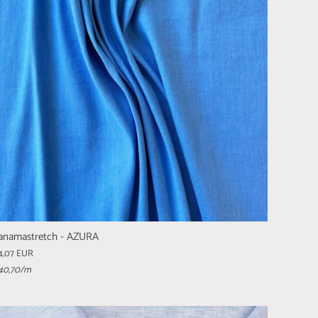
anamastretch - AZURA
4,07 EUR
40,70
/m