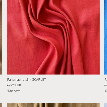
Panamastretch - SCARLET
P
€4,07 EUR
€
€40,70
/m
€