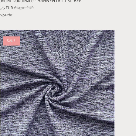
onded Doubleface - HAHNENTRITT SILBER
1,75 EUR
€24,90 EUR
17,50
/m
SALE