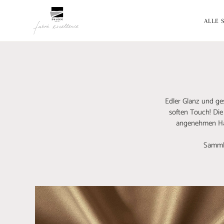
Direkt
Stoffe Made in Germany
zum
ALLE 
Inhalt
Edler Glanz und ge
soften Touch! Die
angenehmen Hau
Sammle