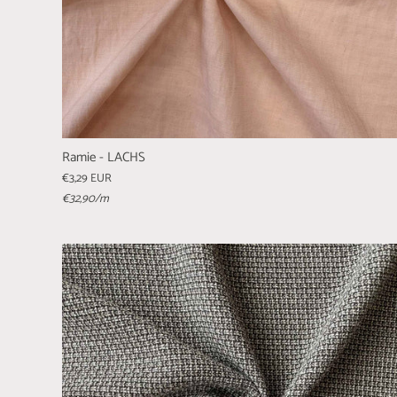
Ramie - LACHS
€3,29 EUR
€32,90
/m