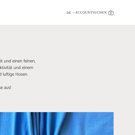
inkl. Qualitätsversprechen
Sprache
ACCOUNT
SUCHEN
DE
0
t und einen feinen,
ktivität und einem
 luftige Hosen.
se aus!