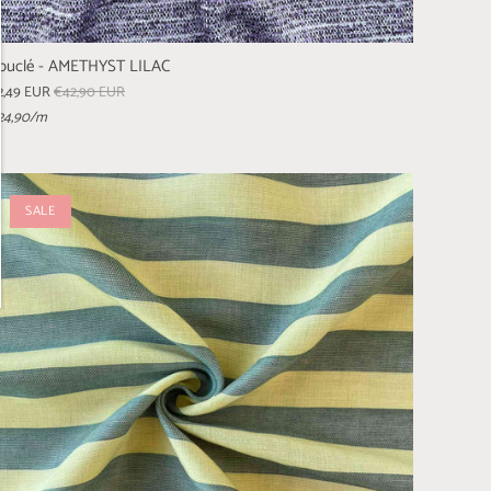
ouclé - AMETHYST LILAC
2,49 EUR
€42,90 EUR
24,90
/m
SALE