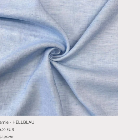
amie - HELLBLAU
3,29 EUR
32,90
/m