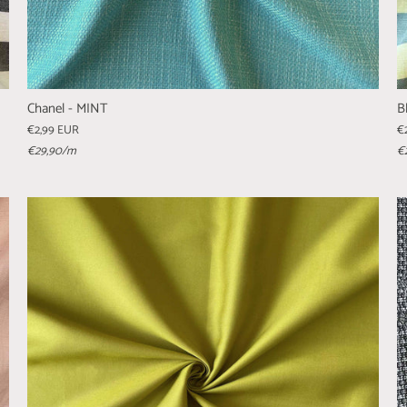
Chanel - MINT
B
€2,99 EUR
€
€29,90
/m
€