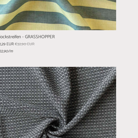
lockstreifen - GRASSHOPPER
2,29 EUR
€32,90 EUR
22,90
/m