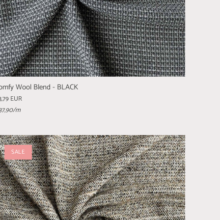
omfy Wool Blend - BLACK
3,79 EUR
37,90
/m
SALE