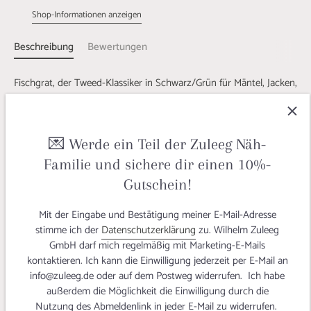
Shop-Informationen anzeigen
Beschreibung
Bewertungen
Fischgrat, der Tweed-Klassiker in Schwarz/Grün für Mäntel, Jacken,
Blazer, Caps, Hüte, Ponchos oder Tuniken.
Ein Produkt
100% Made in Germany
– eine einmalige
💌 Werde ein Teil der Zuleeg Näh-
Stoffinnovation aus dem Hause Zuleeg mit der Garantie für ein
langlebiges Produkt, das nachhaltigst hergestellt wird und die
Familie und sichere dir einen 10%-
Umweltressourcen schont.
Gutschein!
Wollfeinheit 28-30my.
Mit der Eingabe und Bestätigung meiner E-Mail-Adresse
Deiner Bestellung liegt ein Original 'German Tweed'-Webetikett
stimme ich der
Datenschutzerklärung
zu. Wilhelm Zuleeg
bei!
GmbH darf mich regelmäßig mit Marketing-E-Mails
kontaktieren. Ich kann die Einwilligung jederzeit per E-Mail an
Steffi hat sich aus diesem zeitlosen Klassiker in edler
info@zuleeg.de oder auf dem Postweg widerrufen. Ich habe
Farbnuance eine sportlich schicke Bomberjacke nach dem
außerdem die Möglichkeit die Einwilligung durch die
Schnittmuster "
Tiffany
" von
Schnittmuster Berlin
genäht!
Nutzung des Abmeldenlink in jeder E-Mail zu widerrufen.