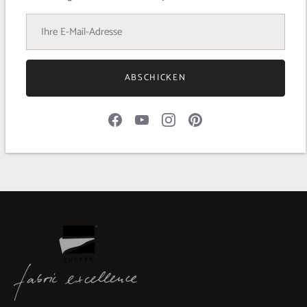
Details German Tweed
STOFFBREITE 145/150 cm
ABSCHICKEN
MATERIAL 100% Wolle
GEWICHT 400 g/lfm
ARTIKELNR. 60009-001-41