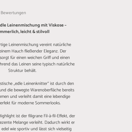
Bewertungen
- Edle Leinenmischung mit Viskose –
mmerlich, leicht & stilvoll
tige Leinenmischung vereint natürliche
 einem Hauch fließender Eleganz. Der
 sorgt für einen weichen Griff und einen
hrend das Leinen seine typisch natürliche
Struktur behält.
tische „edle Leinenknitter“ ist durch den
l und die bewegte Warenoberfläche bereits
en und verleiht damit eine lebendige
perfekt für moderne Sommerlooks.
hlight ist der filigrane Fil-à-fil-Effekt, der
ezente Melange verleiht. Dadurch wirkt er
del wie sportiv und lässt sich vielseitig