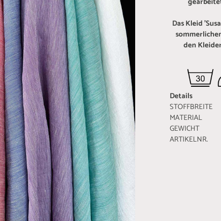
gearbeite
Das Kleid 'Sus
sommerlichen
den Kleide
Details
STOFFBREITE 
MATERIA
GEWICHT 17
ARTIKELNR. 