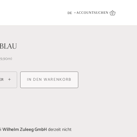
inkl. Qualitätsversprechen
Sprache
ACCOUNT
SUCHEN
DE
0
- BLAU
9,90
m
+
IN DEN WARENKORB
ER
ei
Wilhelm Zuleeg GmbH
derzeit nicht