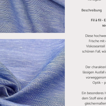
Beschreibung
Fil à fil 
so
Diese hochwer
Frische mit
Viskoseanteil
schönen Fall, wä
Der charakteris
lässigen Ausfal
vorweggenomm
Optik – 
Ein besonderes Hig
dem Stoff eine d
gleichermaßen e