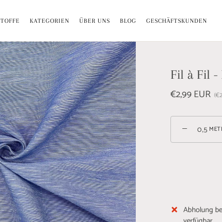
Versandkostenfrei ab 70€ i. DE
STOFFE
KATEGORIEN
ÜBER UNS
BLOG
GESCHÄFTSKUNDEN
Fil à Fil 
€2,99 EUR
€2
−
MET
Abholung b
verfügbar