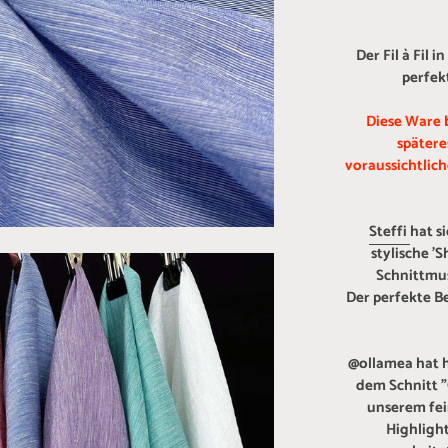
Der Fil à Fil 
perfek
Diese Ware 
spätere
voraussichtlic
Steffi
hat si
stylische '
Schnittmus
Der perfekte Be
@ollamea hat 
dem Schnitt 
unserem fein
Highlight