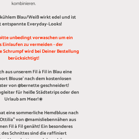
kombinieren.
in kühlem Blau/Weiß wirkt edel und ist
t entspannte Everyday-Looks!
bitte unbedingt vorwaschen um ein
s Einlaufen zu vermeiden - der
he Schrumpf wird bei Deiner Bestellung
berücksichtigt!
ch aus unserem Fil à Fil in Blau eine
Short Blouse' nach dem kostenlosen
ter von @bernette geschneidert!
gleiter für heiße Städtetrips oder den
Urlaub am Meer!☀️
hat eine sommerliche Hemdbluse nach
"Ottilia" von @mamisliebennähen aus
en Fil à Fil genäht! Ein besonderes
 des Schnittes sind die raffiniert