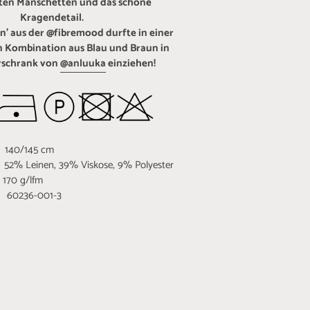
ten Manschetten und das schöne
Kragendetail.
an' aus der @fibremood durfte in einer
 Kombination aus Blau und Braun in
rschrank von
@anluuka
einziehen!
140/145 cm
L
52% Leinen, 39% Viskose, 9% Polyester
0 g/lfm
60236-001-3