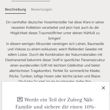
Beschreibung
Bewertungen
Ein namhafter deutscher Hosenhersteller hat diese Ware in seiner
neuesten Kollektion verarbeitet und jetzt hast auch du die
Möglichkeit dieses Traumstöffchen unter deinen Nähfuß zu
bringen!
In diesem wertigen Allrounder vereinigen sich Leinen, Baumwolle
und Viskose zu einem exklusiven, weich fließenden Gewebe mit
edlem Lüster. Durch die Kombination der Naturmaterialien mit
Elasthananteil bekommt dieser Stoff in sportlicher Panamastruktur
einen wundervollen Griff mit leichtem Edelknitter und bietet
allerhöchsten Tragekomfort. Perfekt für sommerliche Kleider,
Röcke, Tuniken, luftige Hosen oder leichte Jacken und Blazer.
Die Farbe 'Scarlet' ist ein leuchtendes, helles Rot.
Hat man diesen soften Stofftraum einmal gefühlt, kommt man
schwer wieder los.
💌 Werde ein Teil der Zuleeg Näh-
Familie und sichere dir einen 10%-
@anjajaron hat sich einen absolut stylischen maritimen