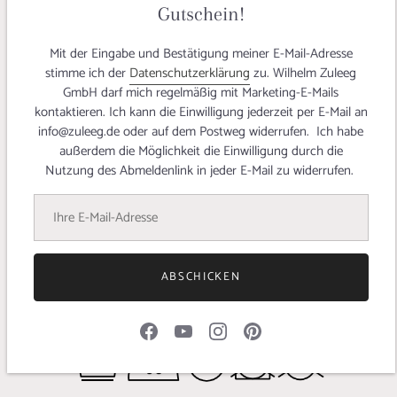
Sommerlook gezaubert!
Gutschein!
Für den Zweiteiler aus unserem Panamastretch in ROT hat
sie sich für die Schnittmuster #101 aus der Burda 4/2020 und
Mit der Eingabe und Bestätigung meiner E-Mail-Adresse
die Hose 'Loverdayle' von @fraumarzi entschieden! Der Style
stimme ich der
Datenschutzerklärung
zu. Wilhelm Zuleeg
wird perfekt abgerundet mit einer Bluse Lydia aus der
GmbH darf mich regelmäßig mit Marketing-E-Mails
@fibremood mit unserem
Blockstreifen in SAILOR BLACK
-
kontaktieren. Ich kann die Einwilligung jederzeit per E-Mail an
ahoi!⛵
info@zuleeg.de oder auf dem Postweg widerrufen. Ich habe
außerdem die Möglichkeit die Einwilligung durch die
Unasewing2021
hat sich gleich zwei Teile aus dem
Nutzung des Abmeldenlink in jeder E-Mail zu widerrufen.
Panamastretch 'Scarlet' genäht! Das
Modell 110
aus
der burdastyle ist ein schlichtes Blusenkleid, das seinen
Wow-Faktor durch den knalligen Rotton erhält! Das
Shirt '
Fielder
' ist von
Merchant & Mills
und wurde mit einem
passenden Bündchen versehen und ist ein wahrer
Eyecatcher!
ABSCHICKEN
Noch mehr
Nähideen für unsere maritime Mix & Match
Kollektion
findest Du in unserem Blogbeitrag