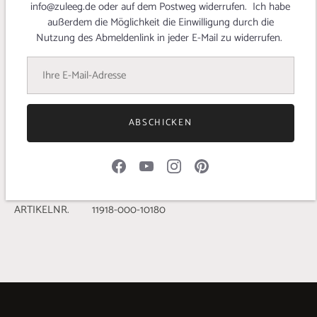
'Noir' eine zeitlose Hemdbluse aus der Burda easy 04/2022
info@zuleeg.de oder auf dem Postweg widerrufen. Ich habe
gezaubert und mit kleinen Details wieder mal etwas ganz
außerdem die Möglichkeit die Einwilligung durch die
Besonderes geschaffen! Lest unbedingt mehr über die
Nutzung des Abmeldenlink in jeder E-Mail zu widerrufen.
Entstehung in ihrem interessanten
Blogbeitrag
ABSCHICKEN
Details
STOFFBREITE 140/145 cm
MATERIAL 61% Leinen, 18% Viskose, 18% Baumwolle, 3%
Elasthan
GEWICHT 270 g/lfm
ARTIKELNR. 11918-000-10180