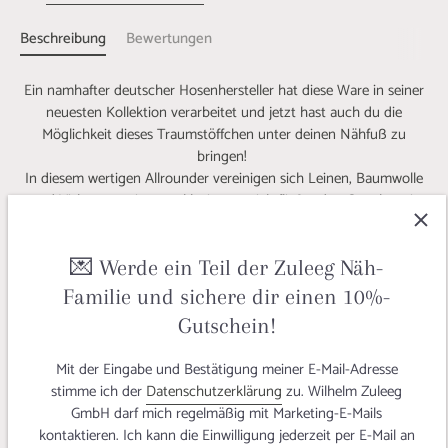
Beschreibung
Bewertungen
Ein namhafter deutscher Hosenhersteller hat diese Ware in seiner
neuesten Kollektion verarbeitet und jetzt hast auch du die
Möglichkeit dieses Traumstöffchen unter deinen Nähfuß zu
bringen!
In diesem wertigen Allrounder vereinigen sich Leinen, Baumwolle
und Viskose zu einem exklusiven, weich fließenden Gewebe mit
edlem Lüster. Durch die Kombination der Naturmaterialien mit
Elasthananteil bekommt dieser Stoff in sportlicher Panamastruktur
einen wundervollen Griff mit leichtem Edelknitter und bietet
💌 Werde ein Teil der Zuleeg Näh-
allerhöchsten Tragekomfort. Perfekt für sommerliche Kleider,
Familie und sichere dir einen 10%-
Röcke, Tuniken, luftige Hosen oder leichte Jacken und Blazer.
Gutschein!
Die Farbe 'Noir' ist ein tiefer Schwarzton.
Hat man diesen soften Stofftraum einmal gefühlt, kommt man
Mit der Eingabe und Bestätigung meiner E-Mail-Adresse
schwer wieder los.
stimme ich der
Datenschutzerklärung
zu. Wilhelm Zuleeg
GmbH darf mich regelmäßig mit Marketing-E-Mails
Schneiderherz
hat aus unserem Panamastretch in der Farbe
kontaktieren. Ich kann die Einwilligung jederzeit per E-Mail an