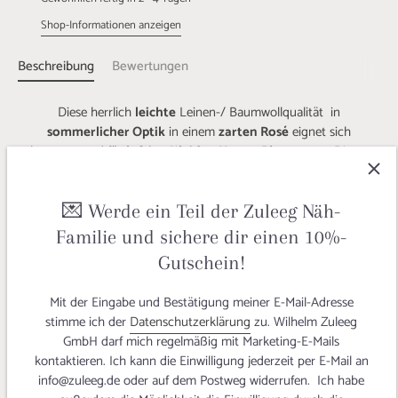
Shop-Informationen anzeigen
Beschreibung
Bewertungen
Diese herrlich
leichte
Leinen-/ Baumwollqualität in
sommerlicher Optik
in einem
zarten Rosé
eignet sich
hervorragend für
luftige Kleider, Hosen, Blusen
uvm. Dieser
Baumwollleinen erzeugt ein angenehm
kühlendes Tragegefühl
auf der Haut, zudem ist dieser tolle Stoff äußerst robust! Bei
Lotte
van Gold
und
Styled by Gloria
sowie
Bebususa
und
💌 Werde ein Teil der Zuleeg Näh-
Mo.s.fab
könnt ihr tolle Designbeispiele bewundern.
Familie und sichere dir einen 10%-
Gutschein!
Ob als
schickes Kleidungsstück
oder als
ästhetische
Kopfbedeckung
sowie als
trendiges Schaltuch mit farblich
Mit der Eingabe und Bestätigung meiner E-Mail-Adresse
abgesetzten Ziernähten
- dieser Stoff kann auf all die Facetten
stimme ich der
Datenschutzerklärung
zu. Wilhelm Zuleeg
der Frau sehr gut eingehen. Und der angesagte
Edelknitter
GmbH darf mich regelmäßig mit Marketing-E-Mails
macht im Sommer den
Smart Casual Look
perfekt!
kontaktieren. Ich kann die Einwilligung jederzeit per E-Mail an
info@zuleeg.de oder auf dem Postweg widerrufen. Ich habe
Auf dem
Schneiderherz-Blog
könnt ihr mehr über diesen tollen