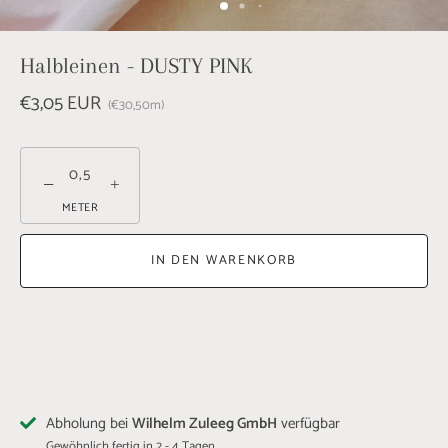
Halbleinen - DUSTY PINK
€3,05 EUR
€30,50
m
−
+
METER
IN DEN WARENKORB
Abholung bei
Wilhelm Zuleeg GmbH
verfügbar
Gewöhnlich fertig in 2 - 4 Tagen