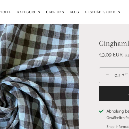
Versandkostenfrei ab 70€ i. DE
STOFFE
KATEGORIEN
ÜBER UNS
BLOG
GESCHÄFTSKUNDEN
Ginghamk
€3,09 EUR
€
−
MET
Abholung b
Gewöhnlich fer
Shop-Informat