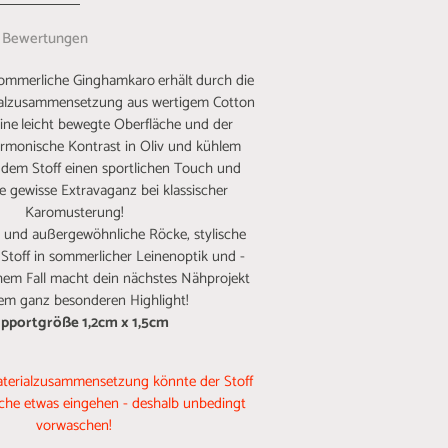
Bewertungen
sommerliche Ginghamkaro
erhält
durch die
erialzusammensetzung aus wertigem Cotton
ine
leicht bewegte Oberfläche und der
armonische Kontrast in Oliv und kühlem
t dem Stoff einen sportlichen Touch und
ne gewisse Extravaganz bei klassischer
Karomusterung!
r und außergewöhnliche Röcke, stylische
 Stoff in sommerlicher Leinenoptik und -
hem Fall macht dein nächstes Nähprojekt
em ganz besonderen Highlight!
pportgröße 1,2cm x 1,5cm
terialzusammensetzung könnte der Stoff
che etwas eingehen - deshalb unbedingt
vorwaschen!