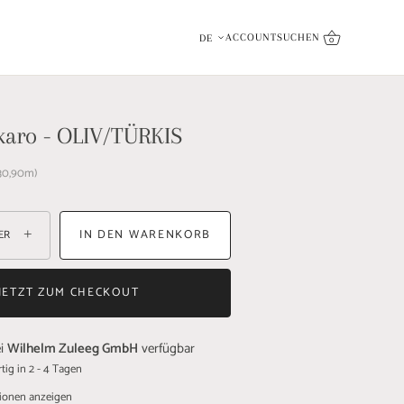
inkl. Qualitätsversprechen
Sprache
ACCOUNT
SUCHEN
DE
0
aro - OLIV/TÜRKIS
30,90
m
+
IN DEN WARENKORB
ER
JETZT ZUM CHECKOUT
ei
Wilhelm Zuleeg GmbH
verfügbar
tig in 2 - 4 Tagen
ionen anzeigen