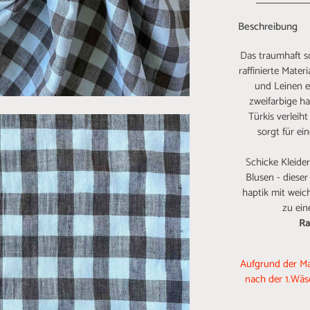
Beschreibung
Das traumhaft 
raffinierte Mat
und Leinen e
zweifarbige h
Türkis verleih
sorgt für ei
Schicke Kleide
Blusen - dieser
haptik mit weic
zu ein
Ra
Aufgrund der Ma
nach der 1.Wäs