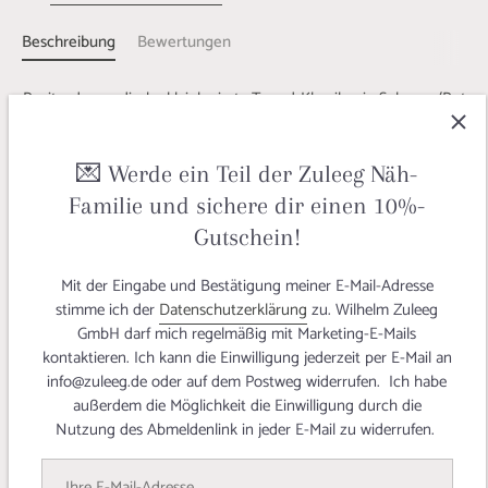
Beschreibung
Bewertungen
Pepita, der modische kleinkarierte Tweed-Klassiker in Schwarz/Rot
für Mäntel, Jacken, Blazer, Caps, Hüte, Ponchos oder auch
Winterröcke. Selbst eine Tasche ist ein echter Hingucker.
Ein
Produkt
100% Made in Germany
– eine einmalige
💌 Werde ein Teil der Zuleeg Näh-
Stoffinnovation aus dem Hause Zuleeg mit der Garantie für ein
Familie und sichere dir einen 10%-
langlebiges Produkt, das nachhaltigst hergestellt wird und die
Gutschein!
Umweltressourcen schont.
Wollfeinheit 28-30my.
Mit der Eingabe und Bestätigung meiner E-Mail-Adresse
stimme ich der
Datenschutzerklärung
zu. Wilhelm Zuleeg
Deiner Bestellung liegt ein Original 'German Tweed'-Webetikett
GmbH darf mich regelmäßig mit Marketing-E-Mails
bei!
kontaktieren. Ich kann die Einwilligung jederzeit per E-Mail an
info@zuleeg.de oder auf dem Postweg widerrufen. Ich habe
außerdem die Möglichkeit die Einwilligung durch die
Nutzung des Abmeldenlink in jeder E-Mail zu widerrufen.
Details German Tweed