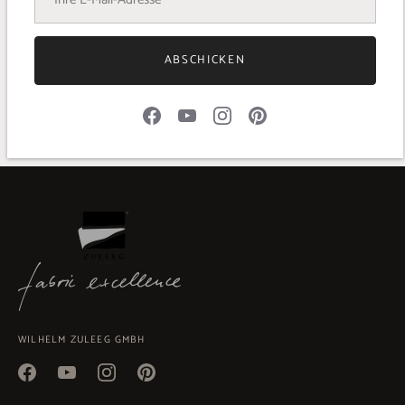
STOFFBREITE 145/150 cm
MATERIAL 100% Wolle
GEWICHT 400 g/lfm
ABSCHICKEN
ARTIKELNR. 60009-015-2
WILHELM ZULEEG GMBH