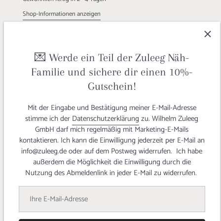
Shop-Informationen anzeigen
Beschreibung
Bewertungen
💌 Werde ein Teil der Zuleeg Näh-
Ein hochwertiges Futter aus Acetat, welches vielseitig einsetzbar
Familie und sichere dir einen 10%-
ist und jedes Kleidungsstück aufwertet.
Der besonders leichte und
glatte Futterstoff hat einen herrlich fließenden Fall und sorgt für
Gutschein!
ein angenehmes Tragegefühl. Das Qualitätsfutter ist ein
modisches knalliges Pink.
Mit der Eingabe und Bestätigung meiner E-Mail-Adresse
stimme ich der
Datenschutzerklärung
zu. Wilhelm Zuleeg
MADE IN EUROPE
GmbH darf mich regelmäßig mit Marketing-E-Mails
kontaktieren. Ich kann die Einwilligung jederzeit per E-Mail an
info@zuleeg.de oder auf dem Postweg widerrufen. Ich habe
außerdem die Möglichkeit die Einwilligung durch die
Nutzung des Abmeldenlink in jeder E-Mail zu widerrufen.
Details
STOFFBREITE 140 cm
MATERIAL 100% Acetat