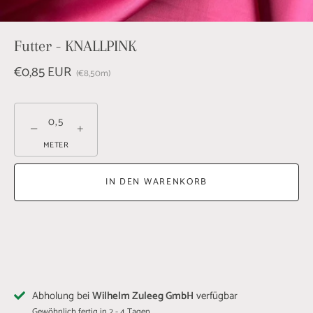
Futter - KNALLPINK
€0,85 EUR
€8,50
m
−
+
METER
IN DEN WARENKORB
Abholung bei
Wilhelm Zuleeg GmbH
verfügbar
Gewöhnlich fertig in 2 - 4 Tagen