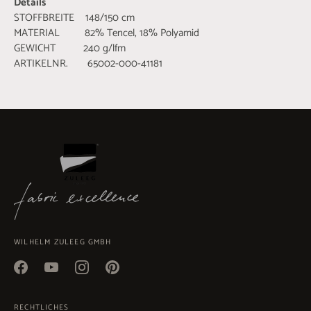
Details
STOFFBREITE 148/150 cm
MATERIAL 82% Tencel, 18% Polyamid
GEWICHT 240 g/lfm
ARTIKELNR. 65002-000-41181
WILHELM ZULEEG GMBH
RECHTLICHES