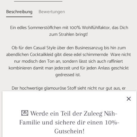
Beschreibung
Bewertungen
Ein edles Sommerstöffchen mit 100% Wohlfühlfaktor, das Dich
zum Strahlen bringt!
Ob für den Casual Style über den Businessanzug bis hin zum
abendlichen Cocktailkleid gibt diese edel schimmernde Ware nicht
nur modisch den Ton an, sondern lässt sich auch raffiniert
kombinieren damit man jederzeit und für jeden Anlass geschickt
gedressed ist.
Der hochwertige glamouröse Stoff sieht nicht nur gut aus, er
bringt auch jede Menge positive Eigenschaften mit sich: kühlend
und hautschmeichelnd mit einem edlen Lüster versehen, verleiht
dieser leichte Tenceltraum ein sehr angenehmes Tragegefühl.
💌 Werde ein Teil der Zuleeg Näh-
DENIM BLUE
ist ein kühler sportlicher Marineton.
Familie und sichere dir einen 10%-
Gutschein!
Steffi hat sich aus unserem sommerlichen und edel