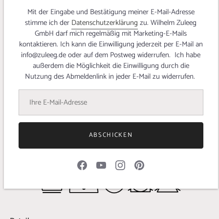
schimmernden Cool Tencel in
Sangria
den Maxi Skirt von
Mit der Eingabe und Bestätigung meiner E-Mail-Adresse
@rolypolygesa geschneidert! Am Saum hat sie den Tencel in
stimme ich der
Datenschutzerklärung
zu. Wilhelm Zuleeg
Denim Blue als breiten Streifen angesetzt und kombiniert
GmbH darf mich regelmäßig mit Marketing-E-Mails
somit beide Farben im angesagten Color-Blocking!
kontaktieren. Ich kann die Einwilligung jederzeit per E-Mail an
info@zuleeg.de oder auf dem Postweg widerrufen. Ich habe
Entaduie
hat sich das extravagante Kleid 'Cloud' von
außerdem die Möglichkeit die Einwilligung durch die
Fibremood ohne Ärmel genäht!
Nutzung des Abmeldenlink in jeder E-Mail zu widerrufen.
Und
Ines
hat sich aus dem zeitlosen Blauton das lässige Kleid "
Eva
Dress
" von
Tessutifabrics
geschneidert!
Beide können die warmen Tage kaum erwarten, um ihre neuen und
stylischen Dresses auszuführen!💙
ABSCHICKEN
Hier geht's zum
Blogbeitrag
!